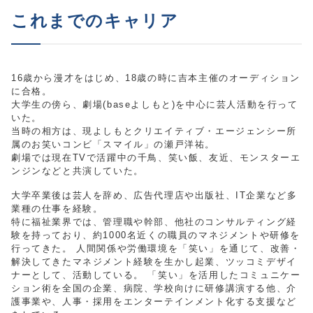
これまでのキャリア
16歳から漫才をはじめ、18歳の時に吉本主催のオーディション
に合格。
大学生の傍ら、劇場(baseよしもと)を中心に芸人活動を行って
いた。
当時の相方は、現よしもとクリエイティブ・エージェンシー所
属のお笑いコンビ「スマイル」の瀬戸洋祐。
劇場では現在TVで活躍中の千鳥、笑い飯、友近、モンスターエ
ンジンなどと共演していた。
大学卒業後は芸人を辞め、広告代理店や出版社、IT企業など多
業種の仕事を経験。
特に福祉業界では、管理職や幹部、他社のコンサルティング経
験を持っており、約1000名近くの職員のマネジメントや研修を
行ってきた。 人間関係や労働環境を「笑い」を通じて、改善・
解決してきたマネジメント経験を生かし起業、ツッコミデザイ
ナーとして、活動している。 「笑い」を活用したコミュニケー
ション術を全国の企業、病院、学校向けに研修講演する他、介
護事業や、人事・採用をエンターテインメント化する支援など