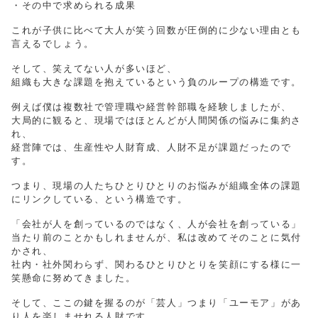
・その中で求められる成果
これが子供に比べて大人が笑う回数が圧倒的に少ない理由とも
言えるでしょう。
そして、笑えてない人が多いほど、
組織も大きな課題を抱えているという負のループの構造です。
例えば僕は複数社で管理職や経営幹部職を経験しましたが、
大局的に観ると、現場ではほとんどが人間関係の悩みに集約さ
れ、
経営陣では、生産性や人財育成、人財不足が課題だったので
す。
つまり、現場の人たちひとりひとりのお悩みが組織全体の課題
にリンクしている、という構造です。
「会社が人を創っているのではなく、人が会社を創っている」
当たり前のことかもしれませんが、私は改めてそのことに気付
かされ、
社内・社外関わらず、関わるひとりひとりを笑顔にする様に一
笑懸命に努めてきました。
そして、ここの鍵を握るのが「芸人」つまり「ユーモア」があ
り人を楽しませれる人財です。