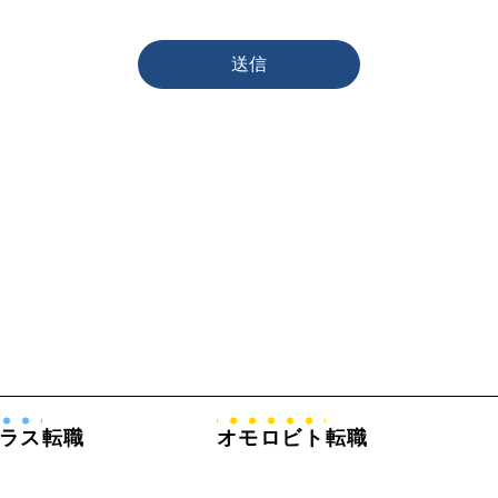
送信
ラス
転職
オモロビト
転職